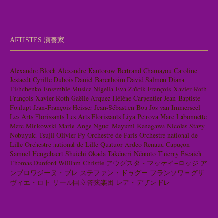
ARTISTES 演奏家
Alexandre Bloch
Alexandre Kantorow
Bertrand Chamayou
Caroline
Jestaedt
Cyrille Dubois
Daniel Barenboim
David Salmon
Diana
Tishchenko
Ensemble Musica Nigella
Eva Zaïcik
François-Xavier Roth
François-Xavier Roth
Gaëlle Arquez
Hélène Carpentier
Jean-Baptiste
Fonlupt
Jean-François Heisser
Jean-Sébastien Bou
Jos van Immerseel
Les Arts Florissants
Les Arts Florissants
Liya Petrova
Marc Labonnette
Marc Minkowski
Marie-Ange Nguci
Mayumi Kanagawa
Nicolas Stavy
Nobuyuki Tsujii
Olivier Py
Orchestre de Paris
Orchestre national de
Lille
Orchestre national de Lille
Quatuor Ardeo
Renaud Capuçon
Samuel Hengebaert
Shuichi Okada
Takénori Némoto
Thierry Escaich
Thomas Dunford
William Christie
アウグスタ・マッケイ=ロッジ
ア
ンブロワジーヌ・ブレ
ステファン・ドゥグー
フランソワ＝グザ
ヴィエ・ロト
リール国立管弦楽団
レア・デザンドレ