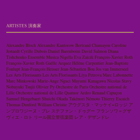
ARTISTES 演奏家
Alexandre Bloch
Alexandre Kantorow
Bertrand Chamayou
Caroline
Jestaedt
Cyrille Dubois
Daniel Barenboim
David Salmon
Diana
Tishchenko
Ensemble Musica Nigella
Eva Zaïcik
François-Xavier Roth
François-Xavier Roth
Gaëlle Arquez
Hélène Carpentier
Jean-Baptiste
Fonlupt
Jean-François Heisser
Jean-Sébastien Bou
Jos van Immerseel
Les Arts Florissants
Les Arts Florissants
Liya Petrova
Marc Labonnette
Marc Minkowski
Marie-Ange Nguci
Mayumi Kanagawa
Nicolas Stavy
Nobuyuki Tsujii
Olivier Py
Orchestre de Paris
Orchestre national de
Lille
Orchestre national de Lille
Quatuor Ardeo
Renaud Capuçon
Samuel Hengebaert
Shuichi Okada
Takénori Némoto
Thierry Escaich
Thomas Dunford
William Christie
アウグスタ・マッケイ=ロッジ
ア
ンブロワジーヌ・ブレ
ステファン・ドゥグー
フランソワ＝グザ
ヴィエ・ロト
リール国立管弦楽団
レア・デザンドレ