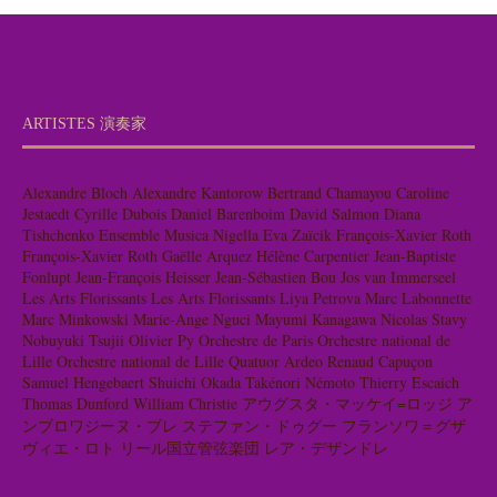
ARTISTES 演奏家
Alexandre Bloch
Alexandre Kantorow
Bertrand Chamayou
Caroline
Jestaedt
Cyrille Dubois
Daniel Barenboim
David Salmon
Diana
Tishchenko
Ensemble Musica Nigella
Eva Zaïcik
François-Xavier Roth
François-Xavier Roth
Gaëlle Arquez
Hélène Carpentier
Jean-Baptiste
Fonlupt
Jean-François Heisser
Jean-Sébastien Bou
Jos van Immerseel
Les Arts Florissants
Les Arts Florissants
Liya Petrova
Marc Labonnette
Marc Minkowski
Marie-Ange Nguci
Mayumi Kanagawa
Nicolas Stavy
Nobuyuki Tsujii
Olivier Py
Orchestre de Paris
Orchestre national de
Lille
Orchestre national de Lille
Quatuor Ardeo
Renaud Capuçon
Samuel Hengebaert
Shuichi Okada
Takénori Némoto
Thierry Escaich
Thomas Dunford
William Christie
アウグスタ・マッケイ=ロッジ
ア
ンブロワジーヌ・ブレ
ステファン・ドゥグー
フランソワ＝グザ
ヴィエ・ロト
リール国立管弦楽団
レア・デザンドレ