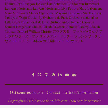
Fonlupt
Jean-François Heisser
Jean-Sébastien Bou
Jos van Immerseel
Les Arts Florissants
Les Arts Florissants
Liya Petrova
Marc Labonnette
Marc Minkowski
Marie-Ange Nguci
Mayumi Kanagawa
Nicolas Stavy
Nobuyuki Tsujii
Olivier Py
Orchestre de Paris
Orchestre national de
Lille
Orchestre national de Lille
Quatuor Ardeo
Renaud Capuçon
Samuel Hengebaert
Shuichi Okada
Takénori Némoto
Thierry Escaich
Thomas Dunford
William Christie
アウグスタ・マッケイ=ロッジ
ア
ンブロワジーヌ・ブレ
ステファン・ドゥグー
フランソワ＝グザ
ヴィエ・ロト
リール国立管弦楽団
レア・デザンドレ
Qui sommes-nous ?
Contact
Lettre d’information
Copyright © 2020 Vivace-Cantabile.com - Tous droits réservés