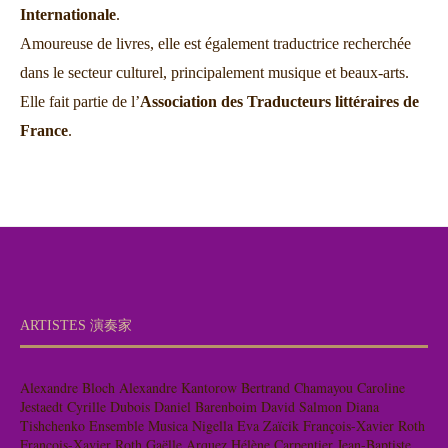
Internationale
.
Amoureuse de livres, elle est également traductrice recherchée
dans le secteur culturel, principalement musique et beaux-arts.
Elle fait partie de l’
Association des Traducteurs littéraires de
France
.
ARTISTES 演奏家
Alexandre Bloch
Alexandre Kantorow
Bertrand Chamayou
Caroline
Jestaedt
Cyrille Dubois
Daniel Barenboim
David Salmon
Diana
Tishchenko
Ensemble Musica Nigella
Eva Zaïcik
François-Xavier Roth
François-Xavier Roth
Gaëlle Arquez
Hélène Carpentier
Jean-Baptiste