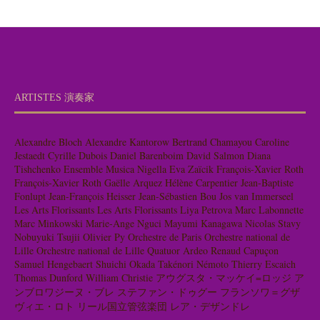
ARTISTES 演奏家
Alexandre Bloch
Alexandre Kantorow
Bertrand Chamayou
Caroline
Jestaedt
Cyrille Dubois
Daniel Barenboim
David Salmon
Diana
Tishchenko
Ensemble Musica Nigella
Eva Zaïcik
François-Xavier Roth
François-Xavier Roth
Gaëlle Arquez
Hélène Carpentier
Jean-Baptiste
Fonlupt
Jean-François Heisser
Jean-Sébastien Bou
Jos van Immerseel
Les Arts Florissants
Les Arts Florissants
Liya Petrova
Marc Labonnette
Marc Minkowski
Marie-Ange Nguci
Mayumi Kanagawa
Nicolas Stavy
Nobuyuki Tsujii
Olivier Py
Orchestre de Paris
Orchestre national de
Lille
Orchestre national de Lille
Quatuor Ardeo
Renaud Capuçon
Samuel Hengebaert
Shuichi Okada
Takénori Némoto
Thierry Escaich
Thomas Dunford
William Christie
アウグスタ・マッケイ=ロッジ
ア
ンブロワジーヌ・ブレ
ステファン・ドゥグー
フランソワ＝グザ
ヴィエ・ロト
リール国立管弦楽団
レア・デザンドレ