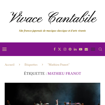
Site franco-japonais de musique classique et d'arts vivants
Accueil
Étiquettes
"Mathieu Franot"
ÉTIQUETTE :
MATHIEU FRANOT