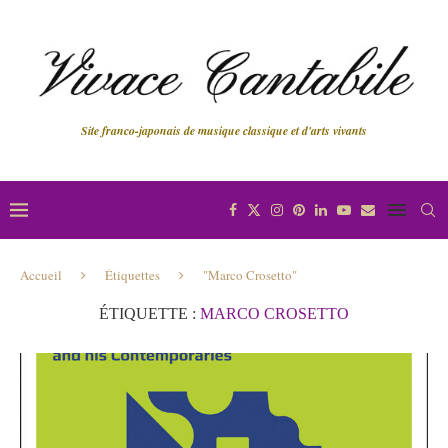
Site franco-japonais de musique classique et d'arts vivants
Accueil
Étiquettes
"Marco Crosetto"
ÉTIQUETTE :
MARCO CROSETTO