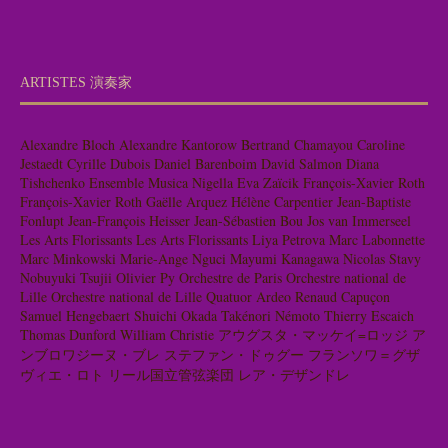
ARTISTES 演奏家
Alexandre Bloch
Alexandre Kantorow
Bertrand Chamayou
Caroline
Jestaedt
Cyrille Dubois
Daniel Barenboim
David Salmon
Diana
Tishchenko
Ensemble Musica Nigella
Eva Zaïcik
François-Xavier Roth
François-Xavier Roth
Gaëlle Arquez
Hélène Carpentier
Jean-Baptiste
Fonlupt
Jean-François Heisser
Jean-Sébastien Bou
Jos van Immerseel
Les Arts Florissants
Les Arts Florissants
Liya Petrova
Marc Labonnette
Marc Minkowski
Marie-Ange Nguci
Mayumi Kanagawa
Nicolas Stavy
Nobuyuki Tsujii
Olivier Py
Orchestre de Paris
Orchestre national de
Lille
Orchestre national de Lille
Quatuor Ardeo
Renaud Capuçon
Samuel Hengebaert
Shuichi Okada
Takénori Némoto
Thierry Escaich
Thomas Dunford
William Christie
アウグスタ・マッケイ=ロッジ
ア
ンブロワジーヌ・ブレ
ステファン・ドゥグー
フランソワ＝グザ
ヴィエ・ロト
リール国立管弦楽団
レア・デザンドレ