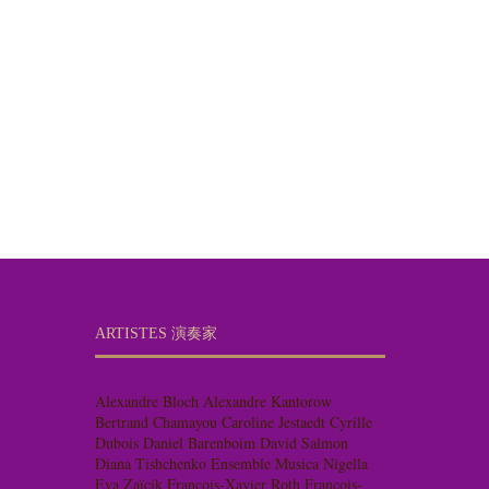
ARTISTES 演奏家
Alexandre Bloch
Alexandre Kantorow
Bertrand Chamayou
Caroline Jestaedt
Cyrille
Dubois
Daniel Barenboim
David Salmon
Diana Tishchenko
Ensemble Musica Nigella
Eva Zaïcik
François-Xavier Roth
François-