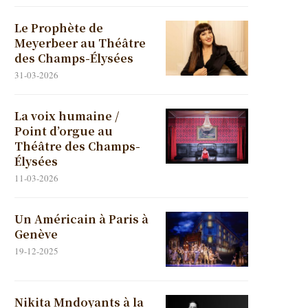
Le Prophète de
Meyerbeer au Théâtre
des Champs-Élysées
31-03-2026
La voix humaine /
Point d’orgue au
Théâtre des Champs-
Élysées
11-03-2026
Un Américain à Paris à
Genève
19-12-2025
Nikita Mndoyants à la