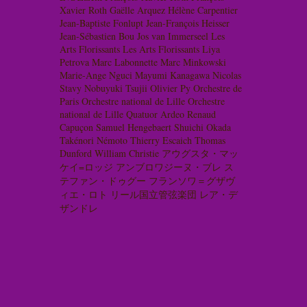
Xavier Roth
Gaëlle Arquez
Hélène Carpentier
Jean-Baptiste Fonlupt
Jean-François Heisser
Jean-Sébastien Bou
Jos van Immerseel
Les
Arts Florissants
Les Arts Florissants
Liya
Petrova
Marc Labonnette
Marc Minkowski
Marie-Ange Nguci
Mayumi Kanagawa
Nicolas
Stavy
Nobuyuki Tsujii
Olivier Py
Orchestre de
Paris
Orchestre national de Lille
Orchestre
national de Lille
Quatuor Ardeo
Renaud
Capuçon
Samuel Hengebaert
Shuichi Okada
Takénori Némoto
Thierry Escaich
Thomas
Dunford
William Christie
アウグスタ・マッ
ケイ=ロッジ
アンブロワジーヌ・ブレ
ス
テファン・ドゥグー
フランソワ＝グザヴ
ィエ・ロト
リール国立管弦楽団
レア・デ
ザンドレ