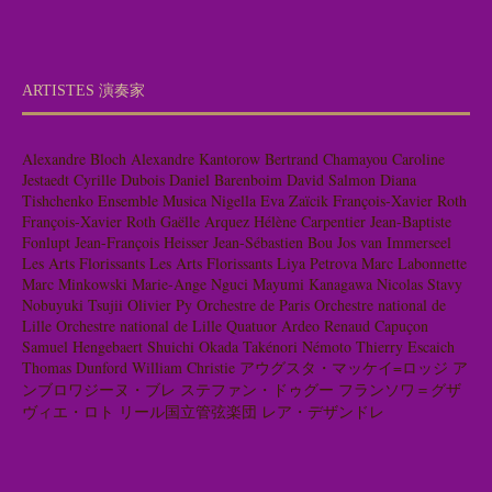
ARTISTES 演奏家
Alexandre Bloch
Alexandre Kantorow
Bertrand Chamayou
Caroline
Jestaedt
Cyrille Dubois
Daniel Barenboim
David Salmon
Diana
Tishchenko
Ensemble Musica Nigella
Eva Zaïcik
François-Xavier Roth
François-Xavier Roth
Gaëlle Arquez
Hélène Carpentier
Jean-Baptiste
Fonlupt
Jean-François Heisser
Jean-Sébastien Bou
Jos van Immerseel
Les Arts Florissants
Les Arts Florissants
Liya Petrova
Marc Labonnette
Marc Minkowski
Marie-Ange Nguci
Mayumi Kanagawa
Nicolas Stavy
Nobuyuki Tsujii
Olivier Py
Orchestre de Paris
Orchestre national de
Lille
Orchestre national de Lille
Quatuor Ardeo
Renaud Capuçon
Samuel Hengebaert
Shuichi Okada
Takénori Némoto
Thierry Escaich
Thomas Dunford
William Christie
アウグスタ・マッケイ=ロッジ
ア
ンブロワジーヌ・ブレ
ステファン・ドゥグー
フランソワ＝グザ
ヴィエ・ロト
リール国立管弦楽団
レア・デザンドレ