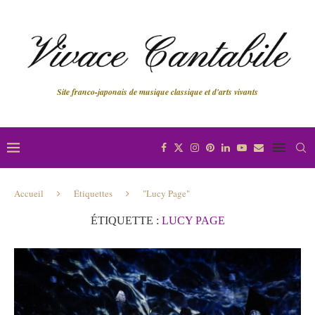
Site franco-japonais de musique classique et d'arts vivants
Accueil
Étiquettes
"Lucy Page"
ÉTIQUETTE :
LUCY PAGE