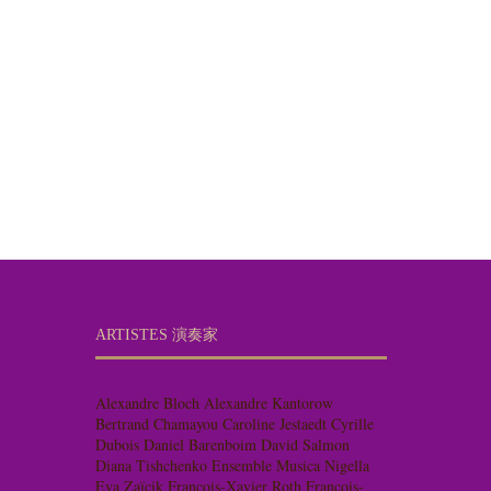
ARTISTES 演奏家
Alexandre Bloch
Alexandre Kantorow
Bertrand Chamayou
Caroline Jestaedt
Cyrille
Dubois
Daniel Barenboim
David Salmon
Diana Tishchenko
Ensemble Musica Nigella
Eva Zaïcik
François-Xavier Roth
François-