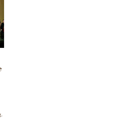
e
e
g,