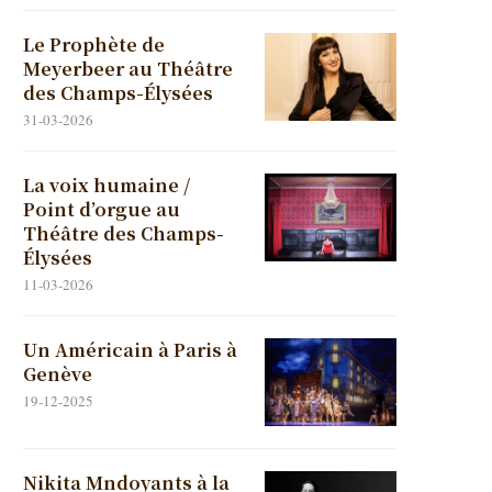
Le Prophète de
Meyerbeer au Théâtre
des Champs-Élysées
31-03-2026
La voix humaine /
Point d’orgue au
Théâtre des Champs-
Élysées
11-03-2026
Un Américain à Paris à
Genève
19-12-2025
Nikita Mndoyants à la