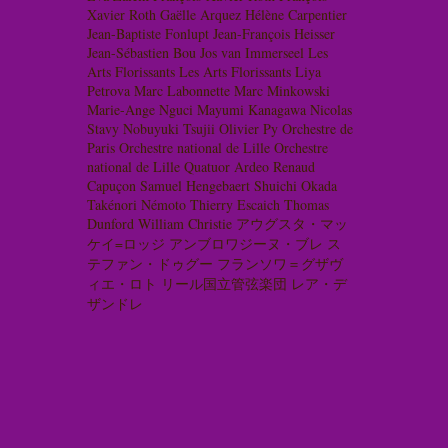
Xavier Roth
Gaëlle Arquez
Hélène Carpentier
Jean-Baptiste Fonlupt
Jean-François Heisser
Jean-Sébastien Bou
Jos van Immerseel
Les
Arts Florissants
Les Arts Florissants
Liya
Petrova
Marc Labonnette
Marc Minkowski
Marie-Ange Nguci
Mayumi Kanagawa
Nicolas
Stavy
Nobuyuki Tsujii
Olivier Py
Orchestre de
Paris
Orchestre national de Lille
Orchestre
national de Lille
Quatuor Ardeo
Renaud
Capuçon
Samuel Hengebaert
Shuichi Okada
Takénori Némoto
Thierry Escaich
Thomas
Dunford
William Christie
アウグスタ・マッ
ケイ=ロッジ
アンブロワジーヌ・ブレ
ス
テファン・ドゥグー
フランソワ＝グザヴ
ィエ・ロト
リール国立管弦楽団
レア・デ
ザンドレ