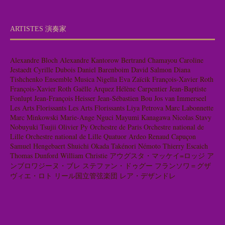
ARTISTES 演奏家
Alexandre Bloch
Alexandre Kantorow
Bertrand Chamayou
Caroline
Jestaedt
Cyrille Dubois
Daniel Barenboim
David Salmon
Diana
Tishchenko
Ensemble Musica Nigella
Eva Zaïcik
François-Xavier Roth
François-Xavier Roth
Gaëlle Arquez
Hélène Carpentier
Jean-Baptiste
Fonlupt
Jean-François Heisser
Jean-Sébastien Bou
Jos van Immerseel
Les Arts Florissants
Les Arts Florissants
Liya Petrova
Marc Labonnette
Marc Minkowski
Marie-Ange Nguci
Mayumi Kanagawa
Nicolas Stavy
Nobuyuki Tsujii
Olivier Py
Orchestre de Paris
Orchestre national de
Lille
Orchestre national de Lille
Quatuor Ardeo
Renaud Capuçon
Samuel Hengebaert
Shuichi Okada
Takénori Némoto
Thierry Escaich
Thomas Dunford
William Christie
アウグスタ・マッケイ=ロッジ
ア
ンブロワジーヌ・ブレ
ステファン・ドゥグー
フランソワ＝グザ
ヴィエ・ロト
リール国立管弦楽団
レア・デザンドレ