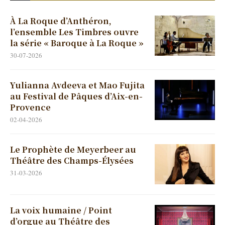
À La Roque d’Anthéron,
l’ensemble Les Timbres ouvre
la série « Baroque à La Roque »
30-07-2026
Yulianna Avdeeva et Mao Fujita
au Festival de Pâques d’Aix-en-
Provence
02-04-2026
Le Prophète de Meyerbeer au
Théâtre des Champs-Élysées
31-03-2026
La voix humaine / Point
d’orgue au Théâtre des