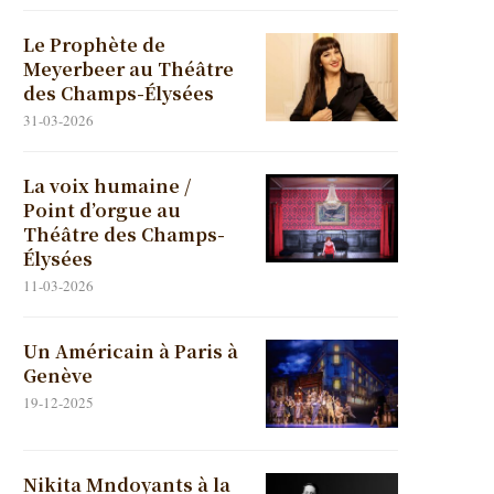
Le Prophète de
Meyerbeer au Théâtre
des Champs-Élysées
31-03-2026
La voix humaine /
Point d’orgue au
Théâtre des Champs-
Élysées
11-03-2026
Un Américain à Paris à
Genève
19-12-2025
Nikita Mndoyants à la