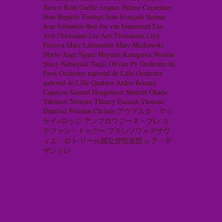
Xavier Roth
Gaëlle Arquez
Hélène Carpentier
Jean-Baptiste Fonlupt
Jean-François Heisser
Jean-Sébastien Bou
Jos van Immerseel
Les
Arts Florissants
Les Arts Florissants
Liya
Petrova
Marc Labonnette
Marc Minkowski
Marie-Ange Nguci
Mayumi Kanagawa
Nicolas
Stavy
Nobuyuki Tsujii
Olivier Py
Orchestre de
Paris
Orchestre national de Lille
Orchestre
national de Lille
Quatuor Ardeo
Renaud
Capuçon
Samuel Hengebaert
Shuichi Okada
Takénori Némoto
Thierry Escaich
Thomas
Dunford
William Christie
アウグスタ・マッ
ケイ=ロッジ
アンブロワジーヌ・ブレ
ス
テファン・ドゥグー
フランソワ＝グザヴ
ィエ・ロト
リール国立管弦楽団
レア・デ
ザンドレ