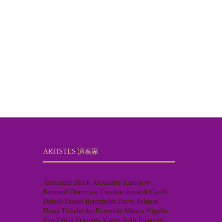
ARTISTES 演奏家
Alexandre Bloch
Alexandre Kantorow
Bertrand Chamayou
Caroline Jestaedt
Cyrille
Dubois
Daniel Barenboim
David Salmon
Diana Tishchenko
Ensemble Musica Nigella
Eva Zaïcik
François-Xavier Roth
François-