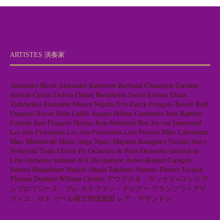
ARTISTES 演奏家
Alexandre Bloch
Alexandre Kantorow
Bertrand Chamayou
Caroline
Jestaedt
Cyrille Dubois
Daniel Barenboim
David Salmon
Diana
Tishchenko
Ensemble Musica Nigella
Eva Zaïcik
François-Xavier Roth
François-Xavier Roth
Gaëlle Arquez
Hélène Carpentier
Jean-Baptiste
Fonlupt
Jean-François Heisser
Jean-Sébastien Bou
Jos van Immerseel
Les Arts Florissants
Les Arts Florissants
Liya Petrova
Marc Labonnette
Marc Minkowski
Marie-Ange Nguci
Mayumi Kanagawa
Nicolas Stavy
Nobuyuki Tsujii
Olivier Py
Orchestre de Paris
Orchestre national de
Lille
Orchestre national de Lille
Quatuor Ardeo
Renaud Capuçon
Samuel Hengebaert
Shuichi Okada
Takénori Némoto
Thierry Escaich
Thomas Dunford
William Christie
アウグスタ・マッケイ=ロッジ
ア
ンブロワジーヌ・ブレ
ステファン・ドゥグー
フランソワ＝グザ
ヴィエ・ロト
リール国立管弦楽団
レア・デザンドレ