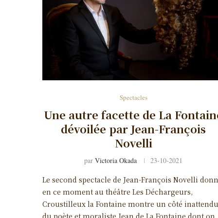
Spectacles
Une autre facette de La Fontain
dévoilée par Jean-François
Novelli
par
Victoria Okada
23-10-2021
Le second spectacle de Jean-François Novelli don
en ce moment au théâtre Les Déchargeurs,
Croustilleux la Fontaine montre un côté inattend
du poète et moraliste Jean de La Fontaine dont on