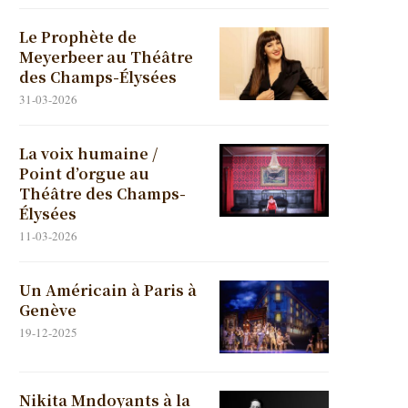
Le Prophète de
Meyerbeer au Théâtre
des Champs-Élysées
31-03-2026
La voix humaine /
Point d’orgue au
Théâtre des Champs-
Élysées
11-03-2026
Un Américain à Paris à
Genève
19-12-2025
Nikita Mndoyants à la