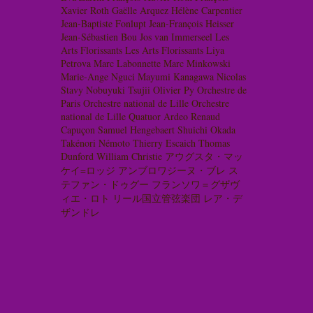
Xavier Roth
Gaëlle Arquez
Hélène Carpentier
Jean-Baptiste Fonlupt
Jean-François Heisser
Jean-Sébastien Bou
Jos van Immerseel
Les
Arts Florissants
Les Arts Florissants
Liya
Petrova
Marc Labonnette
Marc Minkowski
Marie-Ange Nguci
Mayumi Kanagawa
Nicolas
Stavy
Nobuyuki Tsujii
Olivier Py
Orchestre de
Paris
Orchestre national de Lille
Orchestre
national de Lille
Quatuor Ardeo
Renaud
Capuçon
Samuel Hengebaert
Shuichi Okada
Takénori Némoto
Thierry Escaich
Thomas
Dunford
William Christie
アウグスタ・マッ
ケイ=ロッジ
アンブロワジーヌ・ブレ
ス
テファン・ドゥグー
フランソワ＝グザヴ
ィエ・ロト
リール国立管弦楽団
レア・デ
ザンドレ