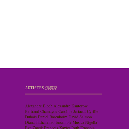
ARTISTES 演奏家
Alexandre Bloch
Alexandre Kantorow
Bertrand Chamayou
Caroline Jestaedt
Cyrille
Dubois
Daniel Barenboim
David Salmon
Diana Tishchenko
Ensemble Musica Nigella
Eva Zaïcik
François-Xavier Roth
François-