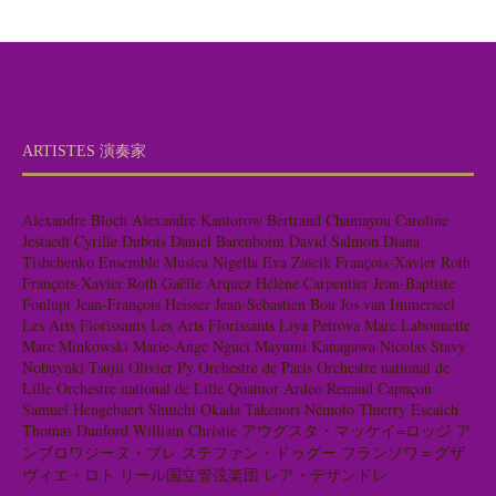
ARTISTES 演奏家
Alexandre Bloch
Alexandre Kantorow
Bertrand Chamayou
Caroline
Jestaedt
Cyrille Dubois
Daniel Barenboim
David Salmon
Diana
Tishchenko
Ensemble Musica Nigella
Eva Zaïcik
François-Xavier Roth
François-Xavier Roth
Gaëlle Arquez
Hélène Carpentier
Jean-Baptiste
Fonlupt
Jean-François Heisser
Jean-Sébastien Bou
Jos van Immerseel
Les Arts Florissants
Les Arts Florissants
Liya Petrova
Marc Labonnette
Marc Minkowski
Marie-Ange Nguci
Mayumi Kanagawa
Nicolas Stavy
Nobuyuki Tsujii
Olivier Py
Orchestre de Paris
Orchestre national de
Lille
Orchestre national de Lille
Quatuor Ardeo
Renaud Capuçon
Samuel Hengebaert
Shuichi Okada
Takénori Némoto
Thierry Escaich
Thomas Dunford
William Christie
アウグスタ・マッケイ=ロッジ
ア
ンブロワジーヌ・ブレ
ステファン・ドゥグー
フランソワ＝グザ
ヴィエ・ロト
リール国立管弦楽団
レア・デザンドレ