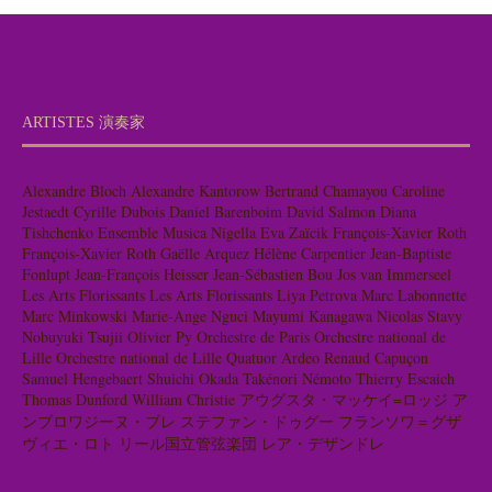
ARTISTES 演奏家
Alexandre Bloch
Alexandre Kantorow
Bertrand Chamayou
Caroline
Jestaedt
Cyrille Dubois
Daniel Barenboim
David Salmon
Diana
Tishchenko
Ensemble Musica Nigella
Eva Zaïcik
François-Xavier Roth
François-Xavier Roth
Gaëlle Arquez
Hélène Carpentier
Jean-Baptiste
Fonlupt
Jean-François Heisser
Jean-Sébastien Bou
Jos van Immerseel
Les Arts Florissants
Les Arts Florissants
Liya Petrova
Marc Labonnette
Marc Minkowski
Marie-Ange Nguci
Mayumi Kanagawa
Nicolas Stavy
Nobuyuki Tsujii
Olivier Py
Orchestre de Paris
Orchestre national de
Lille
Orchestre national de Lille
Quatuor Ardeo
Renaud Capuçon
Samuel Hengebaert
Shuichi Okada
Takénori Némoto
Thierry Escaich
Thomas Dunford
William Christie
アウグスタ・マッケイ=ロッジ
ア
ンブロワジーヌ・ブレ
ステファン・ドゥグー
フランソワ＝グザ
ヴィエ・ロト
リール国立管弦楽団
レア・デザンドレ