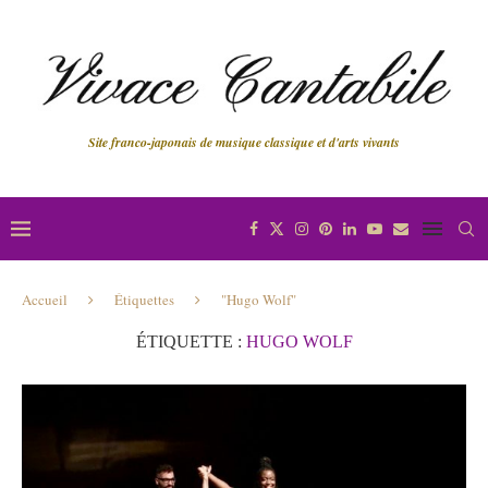
Site franco-japonais de musique classique et d'arts vivants
Accueil
Étiquettes
"Hugo Wolf"
ÉTIQUETTE :
HUGO WOLF