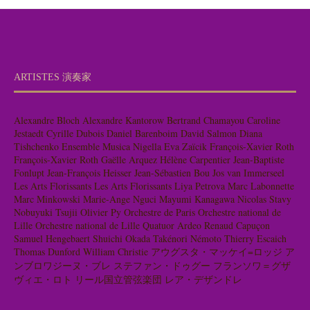
ARTISTES 演奏家
Alexandre Bloch
Alexandre Kantorow
Bertrand Chamayou
Caroline
Jestaedt
Cyrille Dubois
Daniel Barenboim
David Salmon
Diana
Tishchenko
Ensemble Musica Nigella
Eva Zaïcik
François-Xavier Roth
François-Xavier Roth
Gaëlle Arquez
Hélène Carpentier
Jean-Baptiste
Fonlupt
Jean-François Heisser
Jean-Sébastien Bou
Jos van Immerseel
Les Arts Florissants
Les Arts Florissants
Liya Petrova
Marc Labonnette
Marc Minkowski
Marie-Ange Nguci
Mayumi Kanagawa
Nicolas Stavy
Nobuyuki Tsujii
Olivier Py
Orchestre de Paris
Orchestre national de
Lille
Orchestre national de Lille
Quatuor Ardeo
Renaud Capuçon
Samuel Hengebaert
Shuichi Okada
Takénori Némoto
Thierry Escaich
Thomas Dunford
William Christie
アウグスタ・マッケイ=ロッジ
ア
ンブロワジーヌ・ブレ
ステファン・ドゥグー
フランソワ＝グザ
ヴィエ・ロト
リール国立管弦楽団
レア・デザンドレ