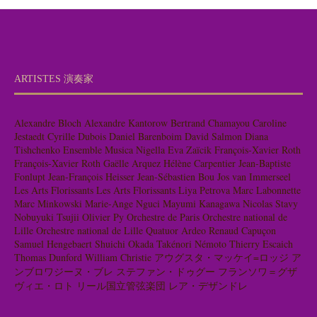
ARTISTES 演奏家
Alexandre Bloch
Alexandre Kantorow
Bertrand Chamayou
Caroline
Jestaedt
Cyrille Dubois
Daniel Barenboim
David Salmon
Diana
Tishchenko
Ensemble Musica Nigella
Eva Zaïcik
François-Xavier Roth
François-Xavier Roth
Gaëlle Arquez
Hélène Carpentier
Jean-Baptiste
Fonlupt
Jean-François Heisser
Jean-Sébastien Bou
Jos van Immerseel
Les Arts Florissants
Les Arts Florissants
Liya Petrova
Marc Labonnette
Marc Minkowski
Marie-Ange Nguci
Mayumi Kanagawa
Nicolas Stavy
Nobuyuki Tsujii
Olivier Py
Orchestre de Paris
Orchestre national de
Lille
Orchestre national de Lille
Quatuor Ardeo
Renaud Capuçon
Samuel Hengebaert
Shuichi Okada
Takénori Némoto
Thierry Escaich
Thomas Dunford
William Christie
アウグスタ・マッケイ=ロッジ
ア
ンブロワジーヌ・ブレ
ステファン・ドゥグー
フランソワ＝グザ
ヴィエ・ロト
リール国立管弦楽団
レア・デザンドレ