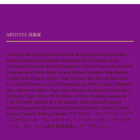
ARTISTES 演奏家
Alexandre Bloch
Alexandre Kantorow
Bertrand Chamayou
Caroline
Jestaedt
Cyrille Dubois
Daniel Barenboim
David Salmon
Diana
Tishchenko
Ensemble Musica Nigella
Eva Zaïcik
François-Xavier Roth
François-Xavier Roth
Gaëlle Arquez
Hélène Carpentier
Jean-Baptiste
Fonlupt
Jean-François Heisser
Jean-Sébastien Bou
Jos van Immerseel
Les Arts Florissants
Les Arts Florissants
Liya Petrova
Marc Labonnette
Marc Minkowski
Marie-Ange Nguci
Mayumi Kanagawa
Nicolas Stavy
Nobuyuki Tsujii
Olivier Py
Orchestre de Paris
Orchestre national de
Lille
Orchestre national de Lille
Quatuor Ardeo
Renaud Capuçon
Samuel Hengebaert
Shuichi Okada
Takénori Némoto
Thierry Escaich
Thomas Dunford
William Christie
アウグスタ・マッケイ=ロッジ
ア
ンブロワジーヌ・ブレ
ステファン・ドゥグー
フランソワ＝グザ
ヴィエ・ロト
リール国立管弦楽団
レア・デザンドレ