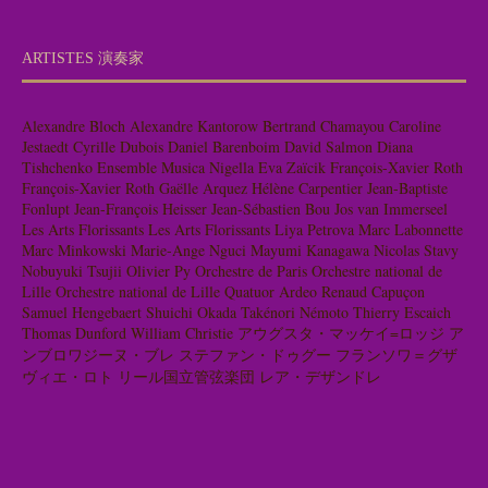
ARTISTES 演奏家
Alexandre Bloch
Alexandre Kantorow
Bertrand Chamayou
Caroline
Jestaedt
Cyrille Dubois
Daniel Barenboim
David Salmon
Diana
Tishchenko
Ensemble Musica Nigella
Eva Zaïcik
François-Xavier Roth
François-Xavier Roth
Gaëlle Arquez
Hélène Carpentier
Jean-Baptiste
Fonlupt
Jean-François Heisser
Jean-Sébastien Bou
Jos van Immerseel
Les Arts Florissants
Les Arts Florissants
Liya Petrova
Marc Labonnette
Marc Minkowski
Marie-Ange Nguci
Mayumi Kanagawa
Nicolas Stavy
Nobuyuki Tsujii
Olivier Py
Orchestre de Paris
Orchestre national de
Lille
Orchestre national de Lille
Quatuor Ardeo
Renaud Capuçon
Samuel Hengebaert
Shuichi Okada
Takénori Némoto
Thierry Escaich
Thomas Dunford
William Christie
アウグスタ・マッケイ=ロッジ
ア
ンブロワジーヌ・ブレ
ステファン・ドゥグー
フランソワ＝グザ
ヴィエ・ロト
リール国立管弦楽団
レア・デザンドレ