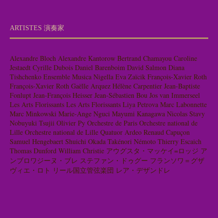
ARTISTES 演奏家
Alexandre Bloch
Alexandre Kantorow
Bertrand Chamayou
Caroline
Jestaedt
Cyrille Dubois
Daniel Barenboim
David Salmon
Diana
Tishchenko
Ensemble Musica Nigella
Eva Zaïcik
François-Xavier Roth
François-Xavier Roth
Gaëlle Arquez
Hélène Carpentier
Jean-Baptiste
Fonlupt
Jean-François Heisser
Jean-Sébastien Bou
Jos van Immerseel
Les Arts Florissants
Les Arts Florissants
Liya Petrova
Marc Labonnette
Marc Minkowski
Marie-Ange Nguci
Mayumi Kanagawa
Nicolas Stavy
Nobuyuki Tsujii
Olivier Py
Orchestre de Paris
Orchestre national de
Lille
Orchestre national de Lille
Quatuor Ardeo
Renaud Capuçon
Samuel Hengebaert
Shuichi Okada
Takénori Némoto
Thierry Escaich
Thomas Dunford
William Christie
アウグスタ・マッケイ=ロッジ
ア
ンブロワジーヌ・ブレ
ステファン・ドゥグー
フランソワ＝グザ
ヴィエ・ロト
リール国立管弦楽団
レア・デザンドレ