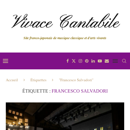
Site franco-japonais de musique classique et d'arts vivants
Accueil
Étiquettes
"Francesco Salvadori"
ÉTIQUETTE :
FRANCESCO SALVADORI