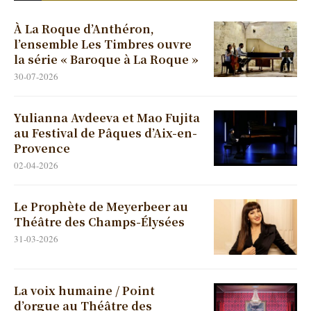
À La Roque d’Anthéron,
l’ensemble Les Timbres ouvre
la série « Baroque à La Roque »
30-07-2026
Yulianna Avdeeva et Mao Fujita
au Festival de Pâques d’Aix-en-
Provence
02-04-2026
Le Prophète de Meyerbeer au
Théâtre des Champs-Élysées
31-03-2026
La voix humaine / Point
d’orgue au Théâtre des