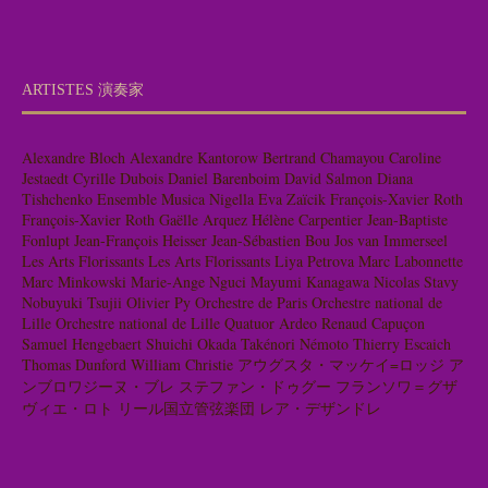
ARTISTES 演奏家
Alexandre Bloch
Alexandre Kantorow
Bertrand Chamayou
Caroline
Jestaedt
Cyrille Dubois
Daniel Barenboim
David Salmon
Diana
Tishchenko
Ensemble Musica Nigella
Eva Zaïcik
François-Xavier Roth
François-Xavier Roth
Gaëlle Arquez
Hélène Carpentier
Jean-Baptiste
Fonlupt
Jean-François Heisser
Jean-Sébastien Bou
Jos van Immerseel
Les Arts Florissants
Les Arts Florissants
Liya Petrova
Marc Labonnette
Marc Minkowski
Marie-Ange Nguci
Mayumi Kanagawa
Nicolas Stavy
Nobuyuki Tsujii
Olivier Py
Orchestre de Paris
Orchestre national de
Lille
Orchestre national de Lille
Quatuor Ardeo
Renaud Capuçon
Samuel Hengebaert
Shuichi Okada
Takénori Némoto
Thierry Escaich
Thomas Dunford
William Christie
アウグスタ・マッケイ=ロッジ
ア
ンブロワジーヌ・ブレ
ステファン・ドゥグー
フランソワ＝グザ
ヴィエ・ロト
リール国立管弦楽団
レア・デザンドレ