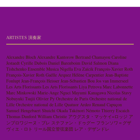
ARTISTES 演奏家
Alexandre Bloch
Alexandre Kantorow
Bertrand Chamayou
Caroline
Jestaedt
Cyrille Dubois
Daniel Barenboim
David Salmon
Diana
Tishchenko
Ensemble Musica Nigella
Eva Zaïcik
François-Xavier Roth
François-Xavier Roth
Gaëlle Arquez
Hélène Carpentier
Jean-Baptiste
Fonlupt
Jean-François Heisser
Jean-Sébastien Bou
Jos van Immerseel
Les Arts Florissants
Les Arts Florissants
Liya Petrova
Marc Labonnette
Marc Minkowski
Marie-Ange Nguci
Mayumi Kanagawa
Nicolas Stavy
Nobuyuki Tsujii
Olivier Py
Orchestre de Paris
Orchestre national de
Lille
Orchestre national de Lille
Quatuor Ardeo
Renaud Capuçon
Samuel Hengebaert
Shuichi Okada
Takénori Némoto
Thierry Escaich
Thomas Dunford
William Christie
アウグスタ・マッケイ=ロッジ
ア
ンブロワジーヌ・ブレ
ステファン・ドゥグー
フランソワ＝グザ
ヴィエ・ロト
リール国立管弦楽団
レア・デザンドレ