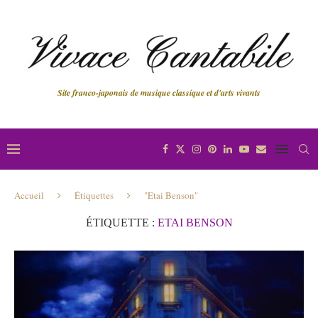
Site franco-japonais de musique classique et d'arts vivants
Accueil
Étiquettes
"Etai Benson"
ÉTIQUETTE :
ETAI BENSON