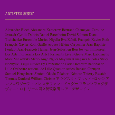
ARTISTES 演奏家
Alexandre Bloch
Alexandre Kantorow
Bertrand Chamayou
Caroline
Jestaedt
Cyrille Dubois
Daniel Barenboim
David Salmon
Diana
Tishchenko
Ensemble Musica Nigella
Eva Zaïcik
François-Xavier Roth
François-Xavier Roth
Gaëlle Arquez
Hélène Carpentier
Jean-Baptiste
Fonlupt
Jean-François Heisser
Jean-Sébastien Bou
Jos van Immerseel
Les Arts Florissants
Les Arts Florissants
Liya Petrova
Marc Labonnette
Marc Minkowski
Marie-Ange Nguci
Mayumi Kanagawa
Nicolas Stavy
Nobuyuki Tsujii
Olivier Py
Orchestre de Paris
Orchestre national de
Lille
Orchestre national de Lille
Quatuor Ardeo
Renaud Capuçon
Samuel Hengebaert
Shuichi Okada
Takénori Némoto
Thierry Escaich
Thomas Dunford
William Christie
アウグスタ・マッケイ=ロッジ
ア
ンブロワジーヌ・ブレ
ステファン・ドゥグー
フランソワ＝グザ
ヴィエ・ロト
リール国立管弦楽団
レア・デザンドレ