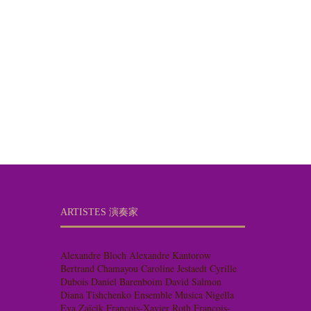
ARTISTES 演奏家
Alexandre Bloch
Alexandre Kantorow
Bertrand Chamayou
Caroline Jestaedt
Cyrille
Dubois
Daniel Barenboim
David Salmon
Diana Tishchenko
Ensemble Musica Nigella
Eva Zaïcik
François-Xavier Roth
François-