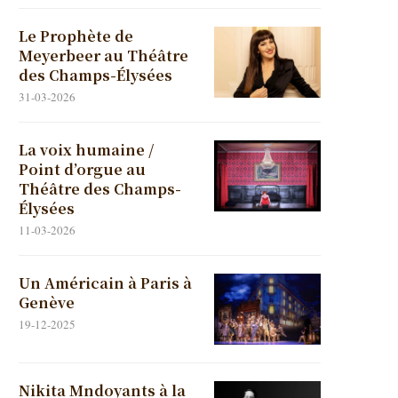
Le Prophète de
Meyerbeer au Théâtre
des Champs-Élysées
31-03-2026
La voix humaine /
Point d’orgue au
Théâtre des Champs-
Élysées
11-03-2026
Un Américain à Paris à
Genève
19-12-2025
Nikita Mndoyants à la