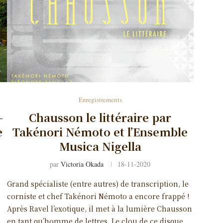
Enregistrements
-
Chausson le littéraire par
e
Takénori Némoto et l’Ensemble
Musica Nigella
par
Victoria Okada
18-11-2020
Grand spécialiste (entre autres) de transcription, le
corniste et chef Takénori Némoto a encore frappé !
Après Ravel l’exotique, il met à la lumière Chausson
en tant qu’homme de lettres. Le clou de ce disque