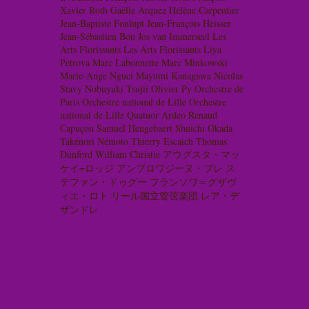
Xavier Roth
Gaëlle Arquez
Hélène Carpentier
Jean-Baptiste Fonlupt
Jean-François Heisser
Jean-Sébastien Bou
Jos van Immerseel
Les
Arts Florissants
Les Arts Florissants
Liya
Petrova
Marc Labonnette
Marc Minkowski
Marie-Ange Nguci
Mayumi Kanagawa
Nicolas
Stavy
Nobuyuki Tsujii
Olivier Py
Orchestre de
Paris
Orchestre national de Lille
Orchestre
national de Lille
Quatuor Ardeo
Renaud
Capuçon
Samuel Hengebaert
Shuichi Okada
Takénori Némoto
Thierry Escaich
Thomas
Dunford
William Christie
アウグスタ・マッ
ケイ=ロッジ
アンブロワジーヌ・ブレ
ス
テファン・ドゥグー
フランソワ＝グザヴ
ィエ・ロト
リール国立管弦楽団
レア・デ
ザンドレ