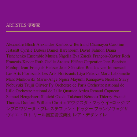
ARTISTES 演奏家
Alexandre Bloch
Alexandre Kantorow
Bertrand Chamayou
Caroline
Jestaedt
Cyrille Dubois
Daniel Barenboim
David Salmon
Diana
Tishchenko
Ensemble Musica Nigella
Eva Zaïcik
François-Xavier Roth
François-Xavier Roth
Gaëlle Arquez
Hélène Carpentier
Jean-Baptiste
Fonlupt
Jean-François Heisser
Jean-Sébastien Bou
Jos van Immerseel
Les Arts Florissants
Les Arts Florissants
Liya Petrova
Marc Labonnette
Marc Minkowski
Marie-Ange Nguci
Mayumi Kanagawa
Nicolas Stavy
Nobuyuki Tsujii
Olivier Py
Orchestre de Paris
Orchestre national de
Lille
Orchestre national de Lille
Quatuor Ardeo
Renaud Capuçon
Samuel Hengebaert
Shuichi Okada
Takénori Némoto
Thierry Escaich
Thomas Dunford
William Christie
アウグスタ・マッケイ=ロッジ
ア
ンブロワジーヌ・ブレ
ステファン・ドゥグー
フランソワ＝グザ
ヴィエ・ロト
リール国立管弦楽団
レア・デザンドレ