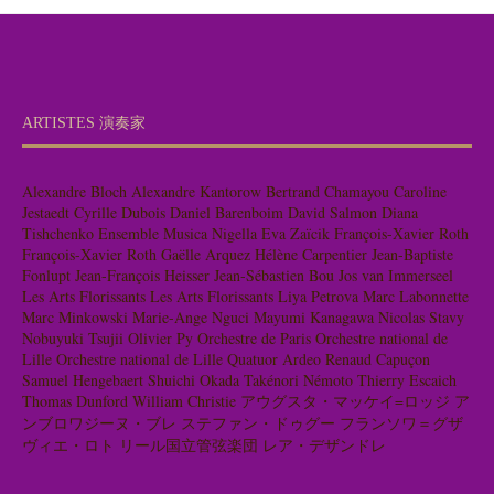
ARTISTES 演奏家
Alexandre Bloch
Alexandre Kantorow
Bertrand Chamayou
Caroline
Jestaedt
Cyrille Dubois
Daniel Barenboim
David Salmon
Diana
Tishchenko
Ensemble Musica Nigella
Eva Zaïcik
François-Xavier Roth
François-Xavier Roth
Gaëlle Arquez
Hélène Carpentier
Jean-Baptiste
Fonlupt
Jean-François Heisser
Jean-Sébastien Bou
Jos van Immerseel
Les Arts Florissants
Les Arts Florissants
Liya Petrova
Marc Labonnette
Marc Minkowski
Marie-Ange Nguci
Mayumi Kanagawa
Nicolas Stavy
Nobuyuki Tsujii
Olivier Py
Orchestre de Paris
Orchestre national de
Lille
Orchestre national de Lille
Quatuor Ardeo
Renaud Capuçon
Samuel Hengebaert
Shuichi Okada
Takénori Némoto
Thierry Escaich
Thomas Dunford
William Christie
アウグスタ・マッケイ=ロッジ
ア
ンブロワジーヌ・ブレ
ステファン・ドゥグー
フランソワ＝グザ
ヴィエ・ロト
リール国立管弦楽団
レア・デザンドレ