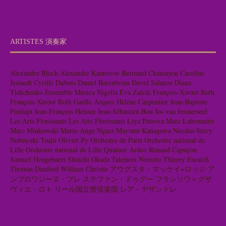
ARTISTES 演奏家
Alexandre Bloch
Alexandre Kantorow
Bertrand Chamayou
Caroline
Jestaedt
Cyrille Dubois
Daniel Barenboim
David Salmon
Diana
Tishchenko
Ensemble Musica Nigella
Eva Zaïcik
François-Xavier Roth
François-Xavier Roth
Gaëlle Arquez
Hélène Carpentier
Jean-Baptiste
Fonlupt
Jean-François Heisser
Jean-Sébastien Bou
Jos van Immerseel
Les Arts Florissants
Les Arts Florissants
Liya Petrova
Marc Labonnette
Marc Minkowski
Marie-Ange Nguci
Mayumi Kanagawa
Nicolas Stavy
Nobuyuki Tsujii
Olivier Py
Orchestre de Paris
Orchestre national de
Lille
Orchestre national de Lille
Quatuor Ardeo
Renaud Capuçon
Samuel Hengebaert
Shuichi Okada
Takénori Némoto
Thierry Escaich
Thomas Dunford
William Christie
アウグスタ・マッケイ=ロッジ
ア
ンブロワジーヌ・ブレ
ステファン・ドゥグー
フランソワ＝グザ
ヴィエ・ロト
リール国立管弦楽団
レア・デザンドレ