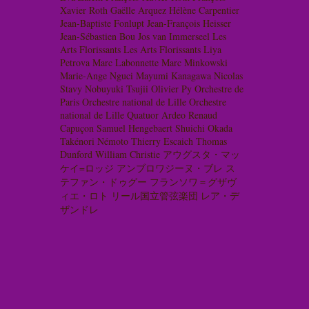
Xavier Roth
Gaëlle Arquez
Hélène Carpentier
Jean-Baptiste Fonlupt
Jean-François Heisser
Jean-Sébastien Bou
Jos van Immerseel
Les
Arts Florissants
Les Arts Florissants
Liya
Petrova
Marc Labonnette
Marc Minkowski
Marie-Ange Nguci
Mayumi Kanagawa
Nicolas
Stavy
Nobuyuki Tsujii
Olivier Py
Orchestre de
Paris
Orchestre national de Lille
Orchestre
national de Lille
Quatuor Ardeo
Renaud
Capuçon
Samuel Hengebaert
Shuichi Okada
Takénori Némoto
Thierry Escaich
Thomas
Dunford
William Christie
アウグスタ・マッ
ケイ=ロッジ
アンブロワジーヌ・ブレ
ス
テファン・ドゥグー
フランソワ＝グザヴ
ィエ・ロト
リール国立管弦楽団
レア・デ
ザンドレ