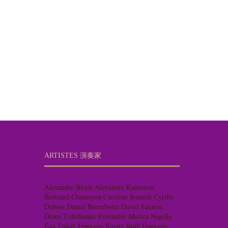
ARTISTES 演奏家
Alexandre Bloch
Alexandre Kantorow
Bertrand Chamayou
Caroline Jestaedt
Cyrille
Dubois
Daniel Barenboim
David Salmon
Diana Tishchenko
Ensemble Musica Nigella
Eva Zaïcik
François-Xavier Roth
François-