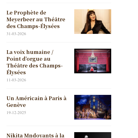
Le Prophète de
Meyerbeer au Théâtre
des Champs-Élysées
31-03-2026
La voix humaine /
Point d’orgue au
Théâtre des Champs-
Élysées
11-03-2026
Un Américain à Paris à
Genève
19-12-2025
Nikita Mndoyants à la