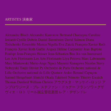
ARTISTES 演奏家
Alexandre Bloch
Alexandre Kantorow
Bertrand Chamayou
Caroline
Jestaedt
Cyrille Dubois
Daniel Barenboim
David Salmon
Diana
Tishchenko
Ensemble Musica Nigella
Eva Zaïcik
François-Xavier Roth
François-Xavier Roth
Gaëlle Arquez
Hélène Carpentier
Jean-Baptiste
Fonlupt
Jean-François Heisser
Jean-Sébastien Bou
Jos van Immerseel
Les Arts Florissants
Les Arts Florissants
Liya Petrova
Marc Labonnette
Marc Minkowski
Marie-Ange Nguci
Mayumi Kanagawa
Nicolas Stavy
Nobuyuki Tsujii
Olivier Py
Orchestre de Paris
Orchestre national de
Lille
Orchestre national de Lille
Quatuor Ardeo
Renaud Capuçon
Samuel Hengebaert
Shuichi Okada
Takénori Némoto
Thierry Escaich
Thomas Dunford
William Christie
アウグスタ・マッケイ=ロッジ
ア
ンブロワジーヌ・ブレ
ステファン・ドゥグー
フランソワ＝グザ
ヴィエ・ロト
リール国立管弦楽団
レア・デザンドレ