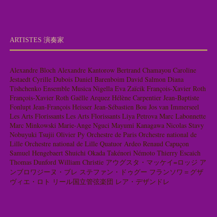
ARTISTES 演奏家
Alexandre Bloch
Alexandre Kantorow
Bertrand Chamayou
Caroline
Jestaedt
Cyrille Dubois
Daniel Barenboim
David Salmon
Diana
Tishchenko
Ensemble Musica Nigella
Eva Zaïcik
François-Xavier Roth
François-Xavier Roth
Gaëlle Arquez
Hélène Carpentier
Jean-Baptiste
Fonlupt
Jean-François Heisser
Jean-Sébastien Bou
Jos van Immerseel
Les Arts Florissants
Les Arts Florissants
Liya Petrova
Marc Labonnette
Marc Minkowski
Marie-Ange Nguci
Mayumi Kanagawa
Nicolas Stavy
Nobuyuki Tsujii
Olivier Py
Orchestre de Paris
Orchestre national de
Lille
Orchestre national de Lille
Quatuor Ardeo
Renaud Capuçon
Samuel Hengebaert
Shuichi Okada
Takénori Némoto
Thierry Escaich
Thomas Dunford
William Christie
アウグスタ・マッケイ=ロッジ
ア
ンブロワジーヌ・ブレ
ステファン・ドゥグー
フランソワ＝グザ
ヴィエ・ロト
リール国立管弦楽団
レア・デザンドレ