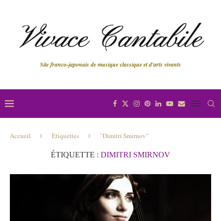
Site franco-japonais de musique classique et d'arts vivants
Accueil
Étiquettes
"Dimitri Smirnov"
ÉTIQUETTE :
DIMITRI SMIRNOV