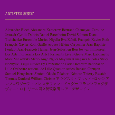
ARTISTES 演奏家
Alexandre Bloch
Alexandre Kantorow
Bertrand Chamayou
Caroline
Jestaedt
Cyrille Dubois
Daniel Barenboim
David Salmon
Diana
Tishchenko
Ensemble Musica Nigella
Eva Zaïcik
François-Xavier Roth
François-Xavier Roth
Gaëlle Arquez
Hélène Carpentier
Jean-Baptiste
Fonlupt
Jean-François Heisser
Jean-Sébastien Bou
Jos van Immerseel
Les Arts Florissants
Les Arts Florissants
Liya Petrova
Marc Labonnette
Marc Minkowski
Marie-Ange Nguci
Mayumi Kanagawa
Nicolas Stavy
Nobuyuki Tsujii
Olivier Py
Orchestre de Paris
Orchestre national de
Lille
Orchestre national de Lille
Quatuor Ardeo
Renaud Capuçon
Samuel Hengebaert
Shuichi Okada
Takénori Némoto
Thierry Escaich
Thomas Dunford
William Christie
アウグスタ・マッケイ=ロッジ
ア
ンブロワジーヌ・ブレ
ステファン・ドゥグー
フランソワ＝グザ
ヴィエ・ロト
リール国立管弦楽団
レア・デザンドレ