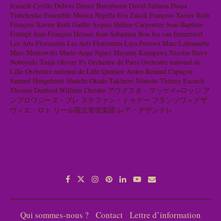
Jestaedt
Cyrille Dubois
Daniel Barenboim
David Salmon
Diana
Tishchenko
Ensemble Musica Nigella
Eva Zaïcik
François-Xavier Roth
François-Xavier Roth
Gaëlle Arquez
Hélène Carpentier
Jean-Baptiste
Fonlupt
Jean-François Heisser
Jean-Sébastien Bou
Jos van Immerseel
Les Arts Florissants
Les Arts Florissants
Liya Petrova
Marc Labonnette
Marc Minkowski
Marie-Ange Nguci
Mayumi Kanagawa
Nicolas Stavy
Nobuyuki Tsujii
Olivier Py
Orchestre de Paris
Orchestre national de
Lille
Orchestre national de Lille
Quatuor Ardeo
Renaud Capuçon
Samuel Hengebaert
Shuichi Okada
Takénori Némoto
Thierry Escaich
Thomas Dunford
William Christie
アウグスタ・マッケイ=ロッジ
ア
ンブロワジーヌ・ブレ
ステファン・ドゥグー
フランソワ＝グザ
ヴィエ・ロト
リール国立管弦楽団
レア・デザンドレ
Qui sommes-nous ?
Contact
Lettre d’information