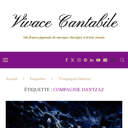
Site franco-japonais de musique classique et d'arts vivants
Accueil
Étiquettes
"Compagnie Dantzaz"
ÉTIQUETTE :
COMPAGNIE DANTZAZ