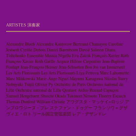
ARTISTES 演奏家
Alexandre Bloch
Alexandre Kantorow
Bertrand Chamayou
Caroline
Jestaedt
Cyrille Dubois
Daniel Barenboim
David Salmon
Diana
Tishchenko
Ensemble Musica Nigella
Eva Zaïcik
François-Xavier Roth
François-Xavier Roth
Gaëlle Arquez
Hélène Carpentier
Jean-Baptiste
Fonlupt
Jean-François Heisser
Jean-Sébastien Bou
Jos van Immerseel
Les Arts Florissants
Les Arts Florissants
Liya Petrova
Marc Labonnette
Marc Minkowski
Marie-Ange Nguci
Mayumi Kanagawa
Nicolas Stavy
Nobuyuki Tsujii
Olivier Py
Orchestre de Paris
Orchestre national de
Lille
Orchestre national de Lille
Quatuor Ardeo
Renaud Capuçon
Samuel Hengebaert
Shuichi Okada
Takénori Némoto
Thierry Escaich
Thomas Dunford
William Christie
アウグスタ・マッケイ=ロッジ
ア
ンブロワジーヌ・ブレ
ステファン・ドゥグー
フランソワ＝グザ
ヴィエ・ロト
リール国立管弦楽団
レア・デザンドレ