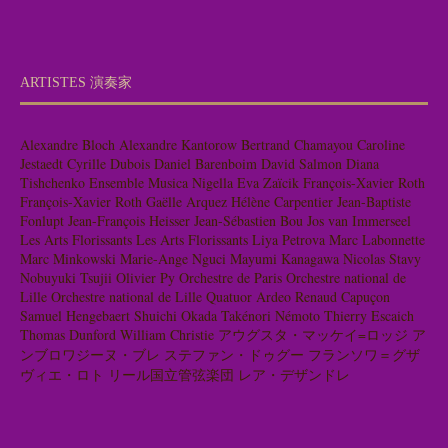
ARTISTES 演奏家
Alexandre Bloch
Alexandre Kantorow
Bertrand Chamayou
Caroline
Jestaedt
Cyrille Dubois
Daniel Barenboim
David Salmon
Diana
Tishchenko
Ensemble Musica Nigella
Eva Zaïcik
François-Xavier Roth
François-Xavier Roth
Gaëlle Arquez
Hélène Carpentier
Jean-Baptiste
Fonlupt
Jean-François Heisser
Jean-Sébastien Bou
Jos van Immerseel
Les Arts Florissants
Les Arts Florissants
Liya Petrova
Marc Labonnette
Marc Minkowski
Marie-Ange Nguci
Mayumi Kanagawa
Nicolas Stavy
Nobuyuki Tsujii
Olivier Py
Orchestre de Paris
Orchestre national de
Lille
Orchestre national de Lille
Quatuor Ardeo
Renaud Capuçon
Samuel Hengebaert
Shuichi Okada
Takénori Némoto
Thierry Escaich
Thomas Dunford
William Christie
アウグスタ・マッケイ=ロッジ
ア
ンブロワジーヌ・ブレ
ステファン・ドゥグー
フランソワ＝グザ
ヴィエ・ロト
リール国立管弦楽団
レア・デザンドレ