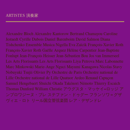
ARTISTES 演奏家
Alexandre Bloch
Alexandre Kantorow
Bertrand Chamayou
Caroline
Jestaedt
Cyrille Dubois
Daniel Barenboim
David Salmon
Diana
Tishchenko
Ensemble Musica Nigella
Eva Zaïcik
François-Xavier Roth
François-Xavier Roth
Gaëlle Arquez
Hélène Carpentier
Jean-Baptiste
Fonlupt
Jean-François Heisser
Jean-Sébastien Bou
Jos van Immerseel
Les Arts Florissants
Les Arts Florissants
Liya Petrova
Marc Labonnette
Marc Minkowski
Marie-Ange Nguci
Mayumi Kanagawa
Nicolas Stavy
Nobuyuki Tsujii
Olivier Py
Orchestre de Paris
Orchestre national de
Lille
Orchestre national de Lille
Quatuor Ardeo
Renaud Capuçon
Samuel Hengebaert
Shuichi Okada
Takénori Némoto
Thierry Escaich
Thomas Dunford
William Christie
アウグスタ・マッケイ=ロッジ
ア
ンブロワジーヌ・ブレ
ステファン・ドゥグー
フランソワ＝グザ
ヴィエ・ロト
リール国立管弦楽団
レア・デザンドレ