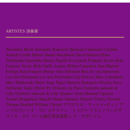
ARTISTES 演奏家
Alexandre Bloch
Alexandre Kantorow
Bertrand Chamayou
Caroline
Jestaedt
Cyrille Dubois
Daniel Barenboim
David Salmon
Diana
Tishchenko
Ensemble Musica Nigella
Eva Zaïcik
François-Xavier Roth
François-Xavier Roth
Gaëlle Arquez
Hélène Carpentier
Jean-Baptiste
Fonlupt
Jean-François Heisser
Jean-Sébastien Bou
Jos van Immerseel
Les Arts Florissants
Les Arts Florissants
Liya Petrova
Marc Labonnette
Marc Minkowski
Marie-Ange Nguci
Mayumi Kanagawa
Nicolas Stavy
Nobuyuki Tsujii
Olivier Py
Orchestre de Paris
Orchestre national de
Lille
Orchestre national de Lille
Quatuor Ardeo
Renaud Capuçon
Samuel Hengebaert
Shuichi Okada
Takénori Némoto
Thierry Escaich
Thomas Dunford
William Christie
アウグスタ・マッケイ=ロッジ
ア
ンブロワジーヌ・ブレ
ステファン・ドゥグー
フランソワ＝グザ
ヴィエ・ロト
リール国立管弦楽団
レア・デザンドレ