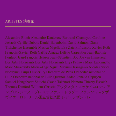
ARTISTES 演奏家
Alexandre Bloch
Alexandre Kantorow
Bertrand Chamayou
Caroline
Jestaedt
Cyrille Dubois
Daniel Barenboim
David Salmon
Diana
Tishchenko
Ensemble Musica Nigella
Eva Zaïcik
François-Xavier Roth
François-Xavier Roth
Gaëlle Arquez
Hélène Carpentier
Jean-Baptiste
Fonlupt
Jean-François Heisser
Jean-Sébastien Bou
Jos van Immerseel
Les Arts Florissants
Les Arts Florissants
Liya Petrova
Marc Labonnette
Marc Minkowski
Marie-Ange Nguci
Mayumi Kanagawa
Nicolas Stavy
Nobuyuki Tsujii
Olivier Py
Orchestre de Paris
Orchestre national de
Lille
Orchestre national de Lille
Quatuor Ardeo
Renaud Capuçon
Samuel Hengebaert
Shuichi Okada
Takénori Némoto
Thierry Escaich
Thomas Dunford
William Christie
アウグスタ・マッケイ=ロッジ
ア
ンブロワジーヌ・ブレ
ステファン・ドゥグー
フランソワ＝グザ
ヴィエ・ロト
リール国立管弦楽団
レア・デザンドレ