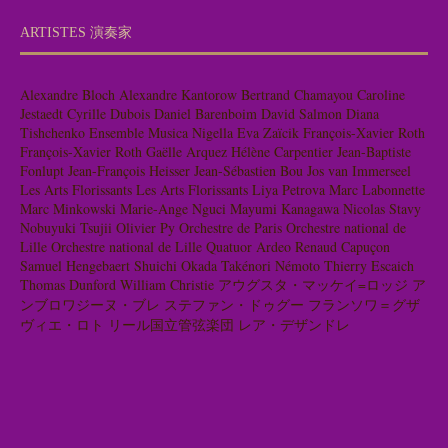
ARTISTES 演奏家
Alexandre Bloch
Alexandre Kantorow
Bertrand Chamayou
Caroline
Jestaedt
Cyrille Dubois
Daniel Barenboim
David Salmon
Diana
Tishchenko
Ensemble Musica Nigella
Eva Zaïcik
François-Xavier Roth
François-Xavier Roth
Gaëlle Arquez
Hélène Carpentier
Jean-Baptiste
Fonlupt
Jean-François Heisser
Jean-Sébastien Bou
Jos van Immerseel
Les Arts Florissants
Les Arts Florissants
Liya Petrova
Marc Labonnette
Marc Minkowski
Marie-Ange Nguci
Mayumi Kanagawa
Nicolas Stavy
Nobuyuki Tsujii
Olivier Py
Orchestre de Paris
Orchestre national de
Lille
Orchestre national de Lille
Quatuor Ardeo
Renaud Capuçon
Samuel Hengebaert
Shuichi Okada
Takénori Némoto
Thierry Escaich
Thomas Dunford
William Christie
アウグスタ・マッケイ=ロッジ
ア
ンブロワジーヌ・ブレ
ステファン・ドゥグー
フランソワ＝グザ
ヴィエ・ロト
リール国立管弦楽団
レア・デザンドレ