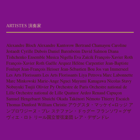
ARTISTES 演奏家
Alexandre Bloch
Alexandre Kantorow
Bertrand Chamayou
Caroline
Jestaedt
Cyrille Dubois
Daniel Barenboim
David Salmon
Diana
Tishchenko
Ensemble Musica Nigella
Eva Zaïcik
François-Xavier Roth
François-Xavier Roth
Gaëlle Arquez
Hélène Carpentier
Jean-Baptiste
Fonlupt
Jean-François Heisser
Jean-Sébastien Bou
Jos van Immerseel
Les Arts Florissants
Les Arts Florissants
Liya Petrova
Marc Labonnette
Marc Minkowski
Marie-Ange Nguci
Mayumi Kanagawa
Nicolas Stavy
Nobuyuki Tsujii
Olivier Py
Orchestre de Paris
Orchestre national de
Lille
Orchestre national de Lille
Quatuor Ardeo
Renaud Capuçon
Samuel Hengebaert
Shuichi Okada
Takénori Némoto
Thierry Escaich
Thomas Dunford
William Christie
アウグスタ・マッケイ=ロッジ
ア
ンブロワジーヌ・ブレ
ステファン・ドゥグー
フランソワ＝グザ
ヴィエ・ロト
リール国立管弦楽団
レア・デザンドレ