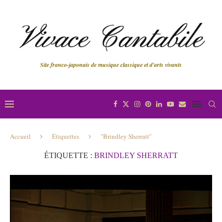
Site franco-japonais de musique classique et d'arts vivants
Accueil
Étiquettes
"Brindley Sherratt"
ÉTIQUETTE :
BRINDLEY SHERRATT