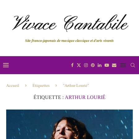
Site franco-japonais de musique classique et d'arts vivants
Accueil
Étiquettes
"Arthur Lourié"
ÉTIQUETTE :
ARTHUR LOURIÉ