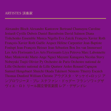
ARTISTES 演奏家
Alexandre Bloch
Alexandre Kantorow
Bertrand Chamayou
Caroline
Jestaedt
Cyrille Dubois
Daniel Barenboim
David Salmon
Diana
Tishchenko
Ensemble Musica Nigella
Eva Zaïcik
François-Xavier Roth
François-Xavier Roth
Gaëlle Arquez
Hélène Carpentier
Jean-Baptiste
Fonlupt
Jean-François Heisser
Jean-Sébastien Bou
Jos van Immerseel
Les Arts Florissants
Les Arts Florissants
Liya Petrova
Marc Labonnette
Marc Minkowski
Marie-Ange Nguci
Mayumi Kanagawa
Nicolas Stavy
Nobuyuki Tsujii
Olivier Py
Orchestre de Paris
Orchestre national de
Lille
Orchestre national de Lille
Quatuor Ardeo
Renaud Capuçon
Samuel Hengebaert
Shuichi Okada
Takénori Némoto
Thierry Escaich
Thomas Dunford
William Christie
アウグスタ・マッケイ=ロッジ
ア
ンブロワジーヌ・ブレ
ステファン・ドゥグー
フランソワ＝グザ
ヴィエ・ロト
リール国立管弦楽団
レア・デザンドレ