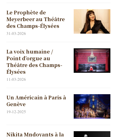
Le Prophète de
Meyerbeer au Théâtre
des Champs-Élysées
31-03-2026
La voix humaine /
Point d’orgue au
Théâtre des Champs-
Élysées
11-03-2026
Un Américain à Paris à
Genève
19-12-2025
Nikita Mndoyants à la