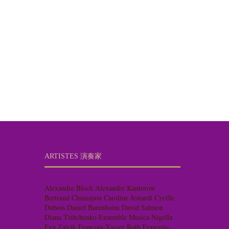
ARTISTES 演奏家
Alexandre Bloch
Alexandre Kantorow
Bertrand Chamayou
Caroline Jestaedt
Cyrille
Dubois
Daniel Barenboim
David Salmon
Diana Tishchenko
Ensemble Musica Nigella
Eva Zaïcik
François-Xavier Roth
François-