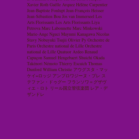
Xavier Roth
Gaëlle Arquez
Hélène Carpentier
Jean-Baptiste Fonlupt
Jean-François Heisser
Jean-Sébastien Bou
Jos van Immerseel
Les
Arts Florissants
Les Arts Florissants
Liya
Petrova
Marc Labonnette
Marc Minkowski
Marie-Ange Nguci
Mayumi Kanagawa
Nicolas
Stavy
Nobuyuki Tsujii
Olivier Py
Orchestre de
Paris
Orchestre national de Lille
Orchestre
national de Lille
Quatuor Ardeo
Renaud
Capuçon
Samuel Hengebaert
Shuichi Okada
Takénori Némoto
Thierry Escaich
Thomas
Dunford
William Christie
アウグスタ・マッ
ケイ=ロッジ
アンブロワジーヌ・ブレ
ス
テファン・ドゥグー
フランソワ＝グザヴ
ィエ・ロト
リール国立管弦楽団
レア・デ
ザンドレ