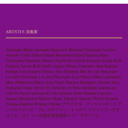
ARTISTES 演奏家
Alexandre Bloch
Alexandre Kantorow
Bertrand Chamayou
Caroline
Jestaedt
Cyrille Dubois
Daniel Barenboim
David Salmon
Diana
Tishchenko
Ensemble Musica Nigella
Eva Zaïcik
François-Xavier Roth
François-Xavier Roth
Gaëlle Arquez
Hélène Carpentier
Jean-Baptiste
Fonlupt
Jean-François Heisser
Jean-Sébastien Bou
Jos van Immerseel
Les Arts Florissants
Les Arts Florissants
Liya Petrova
Marc Labonnette
Marc Minkowski
Marie-Ange Nguci
Mayumi Kanagawa
Nicolas Stavy
Nobuyuki Tsujii
Olivier Py
Orchestre de Paris
Orchestre national de
Lille
Orchestre national de Lille
Quatuor Ardeo
Renaud Capuçon
Samuel Hengebaert
Shuichi Okada
Takénori Némoto
Thierry Escaich
Thomas Dunford
William Christie
アウグスタ・マッケイ=ロッジ
ア
ンブロワジーヌ・ブレ
ステファン・ドゥグー
フランソワ＝グザ
ヴィエ・ロト
リール国立管弦楽団
レア・デザンドレ