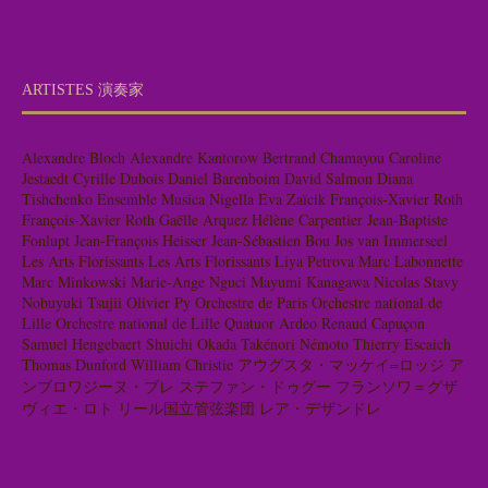
ARTISTES 演奏家
Alexandre Bloch
Alexandre Kantorow
Bertrand Chamayou
Caroline
Jestaedt
Cyrille Dubois
Daniel Barenboim
David Salmon
Diana
Tishchenko
Ensemble Musica Nigella
Eva Zaïcik
François-Xavier Roth
François-Xavier Roth
Gaëlle Arquez
Hélène Carpentier
Jean-Baptiste
Fonlupt
Jean-François Heisser
Jean-Sébastien Bou
Jos van Immerseel
Les Arts Florissants
Les Arts Florissants
Liya Petrova
Marc Labonnette
Marc Minkowski
Marie-Ange Nguci
Mayumi Kanagawa
Nicolas Stavy
Nobuyuki Tsujii
Olivier Py
Orchestre de Paris
Orchestre national de
Lille
Orchestre national de Lille
Quatuor Ardeo
Renaud Capuçon
Samuel Hengebaert
Shuichi Okada
Takénori Némoto
Thierry Escaich
Thomas Dunford
William Christie
アウグスタ・マッケイ=ロッジ
ア
ンブロワジーヌ・ブレ
ステファン・ドゥグー
フランソワ＝グザ
ヴィエ・ロト
リール国立管弦楽団
レア・デザンドレ