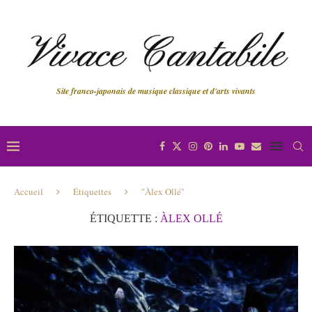
Site franco-japonais de musique classique et d'arts vivants
Accueil
Étiquettes
"Àlex Ollé"
ÉTIQUETTE :
ÀLEX OLLÉ