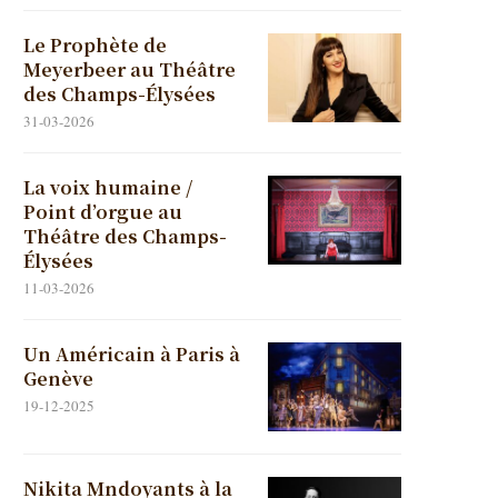
Le Prophète de
Meyerbeer au Théâtre
des Champs-Élysées
31-03-2026
La voix humaine /
Point d’orgue au
Théâtre des Champs-
Élysées
11-03-2026
Un Américain à Paris à
Genève
19-12-2025
Nikita Mndoyants à la