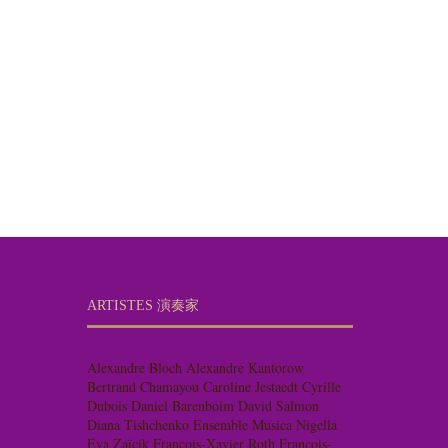
ARTISTES 演奏家
Alexandre Bloch
Alexandre Kantorow
Bertrand Chamayou
Caroline Jestaedt
Cyrille
Dubois
Daniel Barenboim
David Salmon
Diana Tishchenko
Ensemble Musica Nigella
Eva Zaïcik
François-Xavier Roth
François-