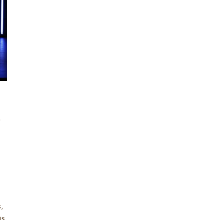
a
,
us