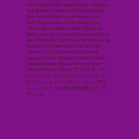
Xavier Roth
Gaëlle Arquez
Hélène Carpentier
Jean-Baptiste Fonlupt
Jean-François Heisser
Jean-Sébastien Bou
Jos van Immerseel
Les
Arts Florissants
Les Arts Florissants
Liya
Petrova
Marc Labonnette
Marc Minkowski
Marie-Ange Nguci
Mayumi Kanagawa
Nicolas
Stavy
Nobuyuki Tsujii
Olivier Py
Orchestre de
Paris
Orchestre national de Lille
Orchestre
national de Lille
Quatuor Ardeo
Renaud
Capuçon
Samuel Hengebaert
Shuichi Okada
Takénori Némoto
Thierry Escaich
Thomas
Dunford
William Christie
アウグスタ・マッ
ケイ=ロッジ
アンブロワジーヌ・ブレ
ス
テファン・ドゥグー
フランソワ＝グザヴ
ィエ・ロト
リール国立管弦楽団
レア・デ
ザンドレ