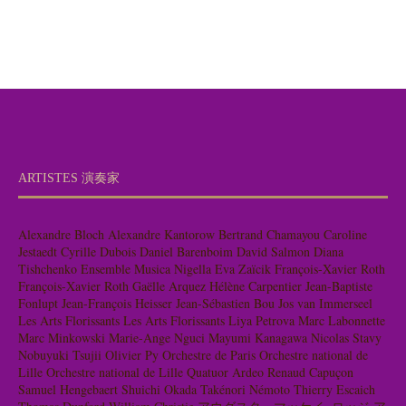
ARTISTES 演奏家
Alexandre Bloch
Alexandre Kantorow
Bertrand Chamayou
Caroline
Jestaedt
Cyrille Dubois
Daniel Barenboim
David Salmon
Diana
Tishchenko
Ensemble Musica Nigella
Eva Zaïcik
François-Xavier Roth
François-Xavier Roth
Gaëlle Arquez
Hélène Carpentier
Jean-Baptiste
Fonlupt
Jean-François Heisser
Jean-Sébastien Bou
Jos van Immerseel
Les Arts Florissants
Les Arts Florissants
Liya Petrova
Marc Labonnette
Marc Minkowski
Marie-Ange Nguci
Mayumi Kanagawa
Nicolas Stavy
Nobuyuki Tsujii
Olivier Py
Orchestre de Paris
Orchestre national de
Lille
Orchestre national de Lille
Quatuor Ardeo
Renaud Capuçon
Samuel Hengebaert
Shuichi Okada
Takénori Némoto
Thierry Escaich