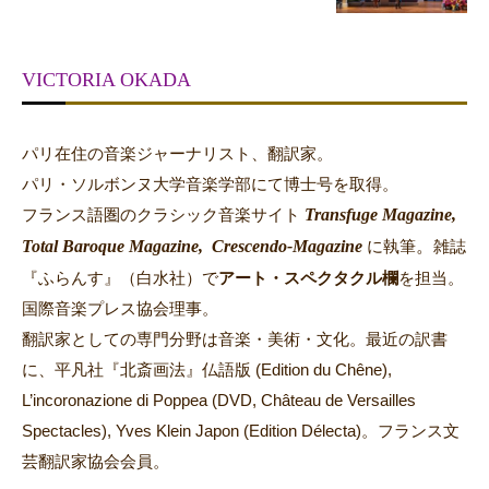
VICTORIA OKADA
パリ在住の音楽ジャーナリスト、翻訳家。
パリ・ソルボンヌ大学音楽学部にて博士号を取得。
Transfuge Magazine,
フランス語圏のクラシック音楽サイト
Total Baroque Magazine,
Crescendo-Magazine
。
に執筆
雑誌
『ふらんす』（白水社）で
アート・スペクタクル欄
を担当。
国際音楽プレス協会理事。
翻訳家としての専門分野は音楽・美術・文化。最近の訳書
に、平凡社『北斎画法』仏語版 (Edition du Chêne),
L’incoronazione di Poppea (DVD, Château de Versailles
Spectacles), Yves Klein Japon (Edition Délecta)。フランス文
芸翻訳家協会会員。