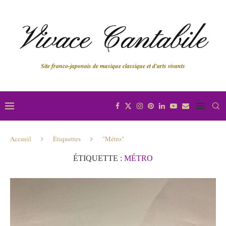
Site franco-japonais de musique classique et d'arts vivants
Accueil
Étiquettes
"Métro"
ÉTIQUETTE :
MÉTRO