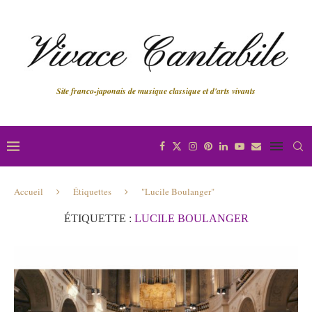
Site franco-japonais de musique classique et d'arts vivants
Accueil
Étiquettes
"Lucile Boulanger"
ÉTIQUETTE :
LUCILE BOULANGER