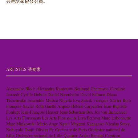
芸翻訳家協会会員。
ARTISTES 演奏家
Alexandre Bloch
Alexandre Kantorow
Bertrand Chamayou
Caroline
Jestaedt
Cyrille Dubois
Daniel Barenboim
David Salmon
Diana
Tishchenko
Ensemble Musica Nigella
Eva Zaïcik
François-Xavier Roth
François-Xavier Roth
Gaëlle Arquez
Hélène Carpentier
Jean-Baptiste
Fonlupt
Jean-François Heisser
Jean-Sébastien Bou
Jos van Immerseel
Les Arts Florissants
Les Arts Florissants
Liya Petrova
Marc Labonnette
Marc Minkowski
Marie-Ange Nguci
Mayumi Kanagawa
Nicolas Stavy
Nobuyuki Tsujii
Olivier Py
Orchestre de Paris
Orchestre national de
Lille
Orchestre national de Lille
Quatuor Ardeo
Renaud Capuçon