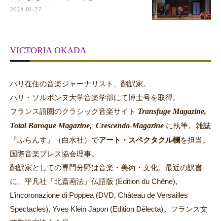
2025-01-27
VICTORIA OKADA
パリ在住の音楽ジャーナリスト、翻訳家。
パリ・ソルボンヌ大学音楽学部にて博士号を取得。
Transfuge Magazine,
フランス語圏のクラシック音楽サイト
Total Baroque Magazine,
Crescendo-Magazine
。
に執筆
雑誌
『ふらんす』（白水社）で
アート・スペクタクル欄
を担当。
国際音楽プレス協会理事。
翻訳家としての専門分野は音楽・美術・文化。最近の訳書
に、平凡社『北斎画法』仏語版 (Edition du Chêne),
L’incoronazione di Poppea (DVD, Château de Versailles
Spectacles), Yves Klein Japon (Edition Délecta)。フランス文