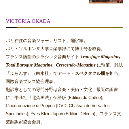
VICTORIA OKADA
パリ在住の音楽ジャーナリスト、翻訳家。
パリ・ソルボンヌ大学音楽学部にて博士号を取得。
Transfuge Magazine,
フランス語圏のクラシック音楽サイト
Total Baroque Magazine,
Crescendo-Magazine
。
に執筆
雑誌
『ふらんす』（白水社）で
アート・スペクタクル欄
を担当。
国際音楽プレス協会理事。
翻訳家としての専門分野は音楽・美術・文化。最近の訳書
に、平凡社『北斎画法』仏語版 (Edition du Chêne),
L’incoronazione di Poppea (DVD, Château de Versailles
Spectacles), Yves Klein Japon (Edition Délecta)。フランス文
芸翻訳家協会会員。