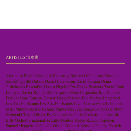
ARTISTES 演奏家
Alexandre Bloch
Alexandre Kantorow
Bertrand Chamayou
Caroline
Jestaedt
Cyrille Dubois
Daniel Barenboim
David Salmon
Diana
Tishchenko
Ensemble Musica Nigella
Eva Zaïcik
François-Xavier Roth
François-Xavier Roth
Gaëlle Arquez
Hélène Carpentier
Jean-Baptiste
Fonlupt
Jean-François Heisser
Jean-Sébastien Bou
Jos van Immerseel
Les Arts Florissants
Les Arts Florissants
Liya Petrova
Marc Labonnette
Marc Minkowski
Marie-Ange Nguci
Mayumi Kanagawa
Nicolas Stavy
Nobuyuki Tsujii
Olivier Py
Orchestre de Paris
Orchestre national de
Lille
Orchestre national de Lille
Quatuor Ardeo
Renaud Capuçon
Samuel Hengebaert
Shuichi Okada
Takénori Némoto
Thierry Escaich