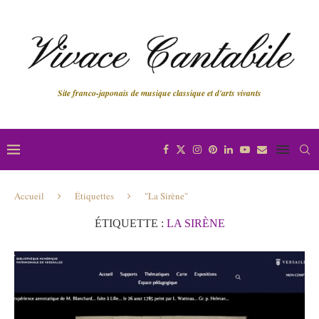
Site franco-japonais de musique classique et d'arts vivants
Accueil
Étiquettes
"La Sirène"
ÉTIQUETTE :
LA SIRÈNE