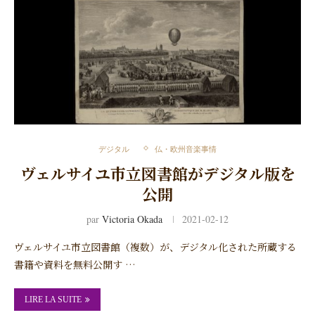
デジタル
仏・欧州音楽事情
ヴェルサイユ市立図書館がデジタル版を
公開
par
Victoria Okada
2021-02-12
ヴェルサイユ市立図書館（複数）が、デジタル化された所蔵する
書籍や資料を無料公開す …
LIRE LA SUITE