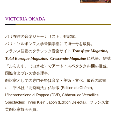
VICTORIA OKADA
パリ在住の音楽ジャーナリスト、翻訳家。
パリ・ソルボンヌ大学音楽学部にて博士号を取得。
Transfuge Magazine,
フランス語圏のクラシック音楽サイト
Total Baroque Magazine,
Crescendo-Magazine
。
に執筆
雑誌
『ふらんす』（白水社）で
アート・スペクタクル欄
を担当。
国際音楽プレス協会理事。
翻訳家としての専門分野は音楽・美術・文化。最近の訳書
に、平凡社『北斎画法』仏語版 (Edition du Chêne),
L’incoronazione di Poppea (DVD, Château de Versailles
Spectacles), Yves Klein Japon (Edition Délecta)。フランス文
芸翻訳家協会会員。