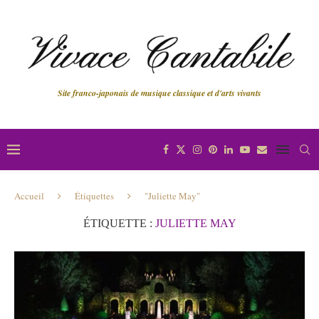
Site franco-japonais de musique classique et d'arts vivants
Accueil
Étiquettes
"Juliette May"
ÉTIQUETTE :
JULIETTE MAY