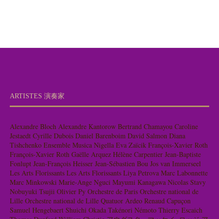
ARTISTES 演奏家
Alexandre Bloch
Alexandre Kantorow
Bertrand Chamayou
Caroline
Jestaedt
Cyrille Dubois
Daniel Barenboim
David Salmon
Diana
Tishchenko
Ensemble Musica Nigella
Eva Zaïcik
François-Xavier Roth
François-Xavier Roth
Gaëlle Arquez
Hélène Carpentier
Jean-Baptiste
Fonlupt
Jean-François Heisser
Jean-Sébastien Bou
Jos van Immerseel
Les Arts Florissants
Les Arts Florissants
Liya Petrova
Marc Labonnette
Marc Minkowski
Marie-Ange Nguci
Mayumi Kanagawa
Nicolas Stavy
Nobuyuki Tsujii
Olivier Py
Orchestre de Paris
Orchestre national de
Lille
Orchestre national de Lille
Quatuor Ardeo
Renaud Capuçon
Samuel Hengebaert
Shuichi Okada
Takénori Némoto
Thierry Escaich