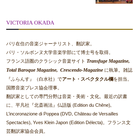
VICTORIA OKADA
パリ在住の音楽ジャーナリスト、翻訳家。
パリ・ソルボンヌ大学音楽学部にて博士号を取得。
Transfuge Magazine,
フランス語圏のクラシック音楽サイト
Total Baroque Magazine,
Crescendo-Magazine
。
に執筆
雑誌
『ふらんす』（白水社）で
アート・スペクタクル欄
を担当。
国際音楽プレス協会理事。
翻訳家としての専門分野は音楽・美術・文化。最近の訳書
に、平凡社『北斎画法』仏語版 (Edition du Chêne),
L’incoronazione di Poppea (DVD, Château de Versailles
Spectacles), Yves Klein Japon (Edition Délecta)。フランス文
芸翻訳家協会会員。