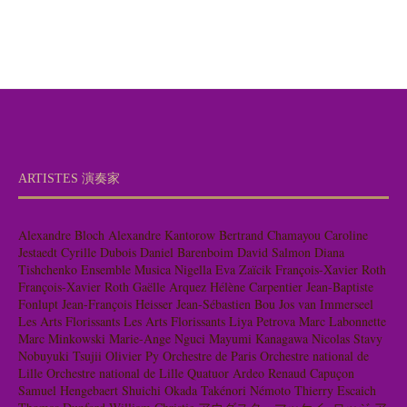
ARTISTES 演奏家
Alexandre Bloch
Alexandre Kantorow
Bertrand Chamayou
Caroline
Jestaedt
Cyrille Dubois
Daniel Barenboim
David Salmon
Diana
Tishchenko
Ensemble Musica Nigella
Eva Zaïcik
François-Xavier Roth
François-Xavier Roth
Gaëlle Arquez
Hélène Carpentier
Jean-Baptiste
Fonlupt
Jean-François Heisser
Jean-Sébastien Bou
Jos van Immerseel
Les Arts Florissants
Les Arts Florissants
Liya Petrova
Marc Labonnette
Marc Minkowski
Marie-Ange Nguci
Mayumi Kanagawa
Nicolas Stavy
Nobuyuki Tsujii
Olivier Py
Orchestre de Paris
Orchestre national de
Lille
Orchestre national de Lille
Quatuor Ardeo
Renaud Capuçon
Samuel Hengebaert
Shuichi Okada
Takénori Némoto
Thierry Escaich