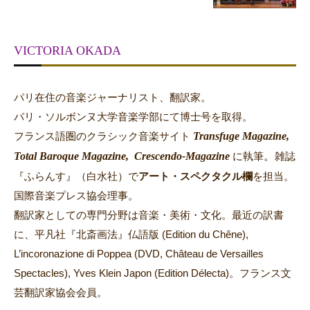
VICTORIA OKADA
パリ在住の音楽ジャーナリスト、翻訳家。
パリ・ソルボンヌ大学音楽学部にて博士号を取得。
Transfuge Magazine,
フランス語圏のクラシック音楽サイト
Total Baroque Magazine,
Crescendo-Magazine
。
に執筆
雑誌
『ふらんす』（白水社）で
アート・スペクタクル欄
を担当。
国際音楽プレス協会理事。
翻訳家としての専門分野は音楽・美術・文化。最近の訳書
に、平凡社『北斎画法』仏語版 (Edition du Chêne),
L’incoronazione di Poppea (DVD, Château de Versailles
Spectacles), Yves Klein Japon (Edition Délecta)。フランス文
芸翻訳家協会会員。