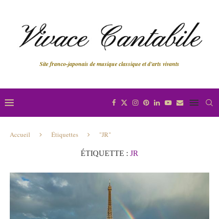
Site franco-japonais de musique classique et d'arts vivants
Accueil
Étiquettes
"JR"
ÉTIQUETTE :
JR